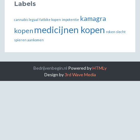
Labels
kamagra
cannabis legaal
fatbike kopen
impotentie
medicijnen kopen
kopen
roken slecht
spieren aankomen
Bedrijvenbegin.nl
Powered by
HTMLy
Design by
3rd Wave Media