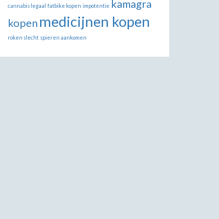
kamagra
cannabis legaal
fatbike kopen
impotentie
medicijnen kopen
kopen
roken slecht
spieren aankomen